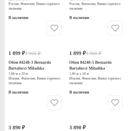
Россия, Флизелин, Винил горячего
Россия, Флизелин, Винил горячего
тиснения
тиснения
В наличии
В наличии
Купить
Купить
1 899 ₽
1 899 ₽
3 960 ₽
3 960 ₽
-52%
-52%
Распродажа
Распродажа
Обои 84248-3 Bernardo
Обои 84240-5 Bernardo
Bartalucci Milashka
Bartalucci Milashka
1,06 м х 10 м
1,06 м х 10 м
Италия, Флизелин, Винил горячего
Италия, Флизелин, Винил горячего
тиснения
тиснения
В наличии
В наличии
Купить
Купить
3 890 ₽
3 890 ₽