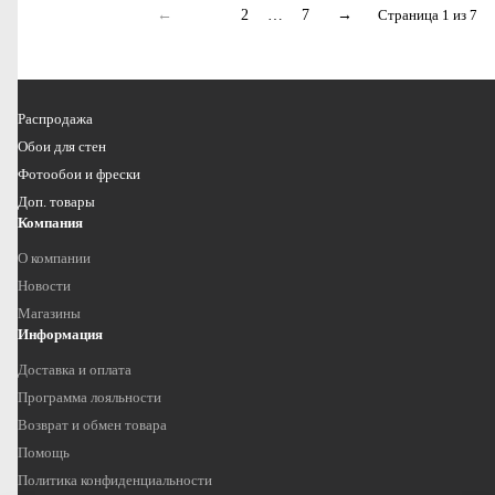
←
1
2
…
7
→
Страница 1 из 7
Распродажа
Обои для стен
Фотообои и фрески
Доп. товары
Компания
О компании
Новости
Магазины
Информация
Доставка и оплата
Программа лояльности
Возврат и обмен товара
Помощь
Политика конфиденциальности