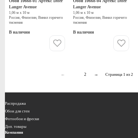
Обои 10668-01 Артекс Diter
Обои 10668-04 Артекс Diter
Langer Avenue
Langer Avenue
1,06 м х 10 м
1,06 м х 10 м
Россия, Флизелин, Винил горячего
Россия, Флизелин, Винил горячего
тиснения
тиснения
В наличии
В наличии
Купить
Купить
←
1
2
→
Страница 1 из 2
Распродажа
Обои для стен
Фотообои и фрески
Доп. товары
Компания