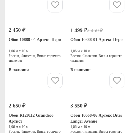
Купить
Купить
2 450 ₽
1 499 ₽
2 450 ₽
-39%
Распродажа
Обои 10888-04 Артекс Перо
Обои 10888-01 Артекс Перо
1,06 м х 10 м
1,06 м х 10 м
Россия, Флизелин, Винил горячего
Россия, Флизелин, Винил горячего
тиснения
тиснения
В наличии
В наличии
Купить
Купить
2 650 ₽
3 550 ₽
Обои R129112 Grandeco
Обои 10668-06 Артекс Diter
Артист
Langer Avenue
1,06 м х 10 м
1,06 м х 10 м
Россия, Флизелин, Винил горячего
Россия, Флизелин, Винил горячего