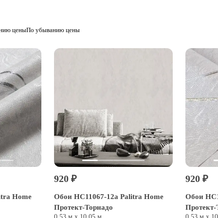
анию цены
По убыванию цены
920 ₽
920 ₽
itra Home
Обои HC11067-12a Palitra Home
Обои HC1
Протект-Торнадо
Протект-
0,53 м х 10,05 м
0,53 м х 1