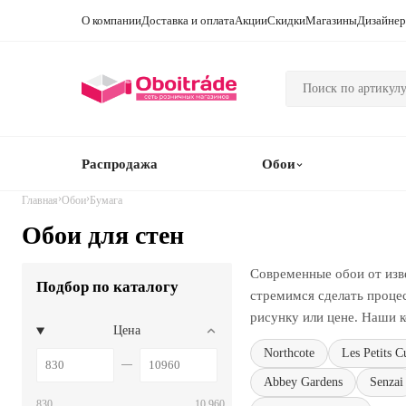
О компании
Доставка и оплата
Акции
Скидки
Магазины
Дизайне
Распродажа
Обои
›
›
Главная
Обои
Бумага
Обои для стен
Современные обои от изв
Подбор по каталогу
стремимся сделать проце
рисунку или цене. Наши к
Цена
Northcote
Les Petits C
Abbey Gardens
Senzai
830
10 960