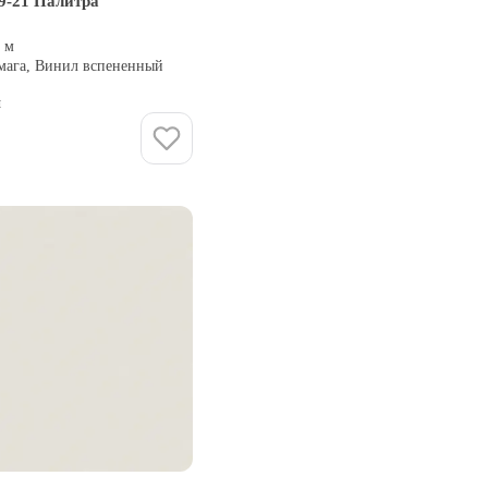
9-21 Палитра
0 м
умага, Винил вспененный
и
Купить