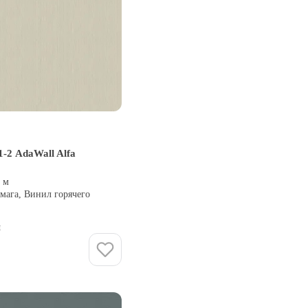
-2 AdaWall Alfa
5 м
мага, Винил горячего
и
Купить