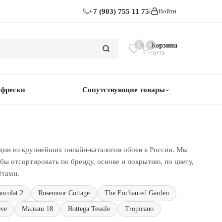
+7 (903) 755 11 75
Войти
0
Корзина
0
пуста
 фрески
Сопутствующие товары
дин из крупнейших онлайн-каталогов обоев в России. Мы
ы отсортировать по бренду, основе и покрытию, по цвету,
ётами.
hocolat 2
Rosemoor Cottage
The Enchanted Garden
eve
Малыш 18
Bottega Tessile
Tropicano