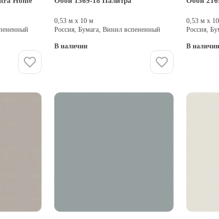
itra Home
Обои 1369-18 Палитра
Обои 216
0,53 м х 10 м
0,53 м х 1
спененный
Россия, Бумага, Винил вспененный
Россия, Б
В наличии
В наличи
Купить