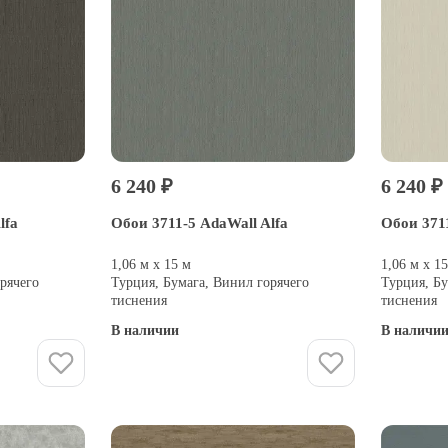
6 240 ₽
6 240 ₽
lfa
Обои 3711-5 AdaWall Alfa
Обои 3711
1,06 м х 15 м
1,06 м х 1
рячего
Турция, Бумага, Винил горячего
Турция, Бу
тиснения
тиснения
В наличии
В наличи
Купить