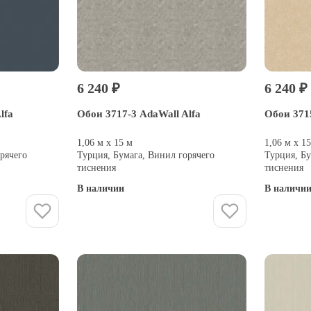
6 240 ₽
6 240 ₽
lfa
Обои 3717-3 AdaWall Alfa
Обои 3715
1,06 м х 15 м
1,06 м х 1
рячего
Турция, Бумага, Винил горячего
Турция, Бу
тиснения
тиснения
В наличии
В наличи
Купить