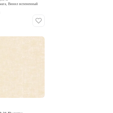
умага, Винил вспененный
и
Купить