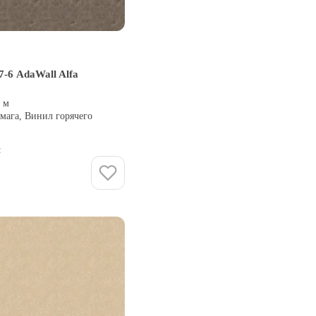
-6 AdaWall Alfa
5 м
мага, Винил горячего
и
Купить