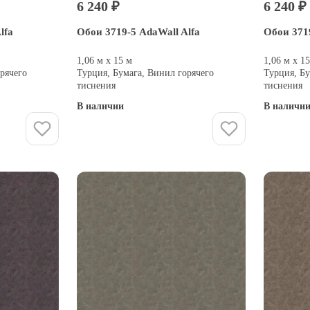
6 240 ₽
6 240 ₽
lfa
Обои 3719-5 AdaWall Alfa
Обои 3719
1,06 м х 15 м
1,06 м х 1
рячего
Турция, Бумага, Винил горячего
Турция, Бу
тиснения
тиснения
В наличии
В наличи
Купить