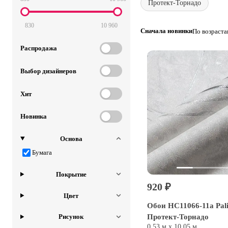
Протект-Торнадо
830
10 960
Сначала новинки
По возраст
Распродажа
Выбор дизайнеров
Хит
Новинка
Основа
Бумага
Покрытие
920 ₽
Цвет
Обои HC11066-11a Pal
Протект-Торнадо
Рисунок
0,53 м х 10,05 м