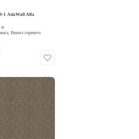
-1 AdaWall Alfa
5 м
мага, Винил горячего
и
Купить