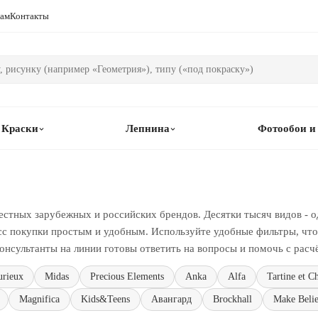
рам
Контакты
Краски
Лепнина
Фотообои и
естных зарубежных и российских брендов. Десятки тысяч видов - о
сс покупки простым и удобным. Используйте удобные фильтры, чтоб
онсультанты на линии готовы ответить на вопросы и помочь с расч
urieux
Midas
Precious Elements
Anka
Alfa
Tartine et C
Magnifica
Kids&Teens
Авангард
Brockhall
Make Beli