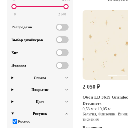
0
2 640
Распродажа
Выбор дизайнеров
Хит
Новинка
Основа
2 050 ₽
Покрытие
Обои LD 3619 Grandeco
Цвет
Dreamers
0,53 м х 10,05 м
Рисунок
Бельгия, Флизелин, Вини
тиснения
Космос
В наличии