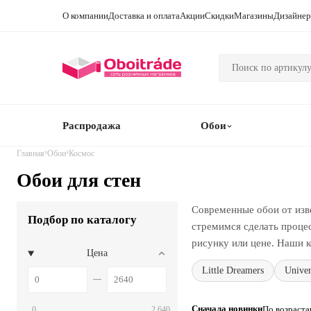
О компании
Доставка и оплата
Акции
Скидки
Магазины
Дизайне
Распродажа
Обои
›
›
Главная
Обои
Космос
Обои для стен
Современные обои от изв
Подбор по каталогу
стремимся сделать проце
рисунку или цене. Наши к
Цена
Little Dreamers
Univer
Сначала новинки
По возраст
0
2 640