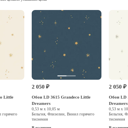
2 050 ₽
2 050 ₽
 Little
Обои LD 3615 Grandeco Little
Обои LD 3
Dreamers
Dreamers
0,53 м х 10,05 м
0,53 м х 1
л горячего
Бельгия, Флизелин, Винил горячего
Бельгия, Ф
тиснения
тиснения
В наличии
В наличи