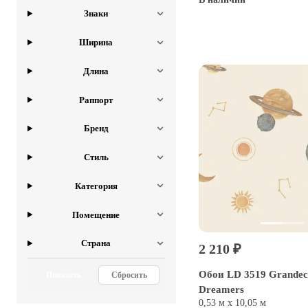
Знаки
Купить
Ширина
Длина
Раппорт
Бренд
Стиль
Категория
Помещение
Страна
2 210 ₽
Обои LD 3519 Grandeco
Показать
Сбросить
Dreamers
0,53 м х 10,05 м