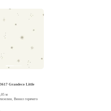
617 Grandeco Little
0,05 м
лизелин, Винил горячего
и