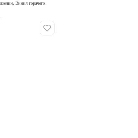
изелин, Винил горячего
и
Купить