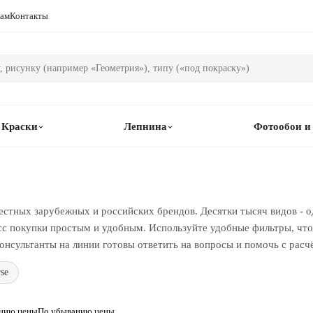
рам
Контакты
Краски
Лепнина
Фотообои и
естных зарубежных и российских брендов. Десятки тысяч видов - о
сс покупки простым и удобным. Используйте удобные фильтры, чтоб
онсультанты на линии готовы ответить на вопросы и помочь с расч
se
анию цены
По убыванию цены