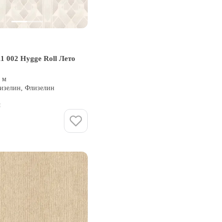
1 002 Hygge Roll Лето
0 м
лизелин, Флизелин
и
Купить