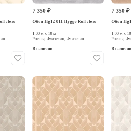
7 350 ₽
7 350 ₽
ll Лето
Обои Hg12 011 Hygge Roll Лето
Обои Hg1
1,00 м х 10 м
1,00 м х 1
лин
Россия, Флизелин, Флизелин
Россия, Ф
В наличии
В наличи
Купить