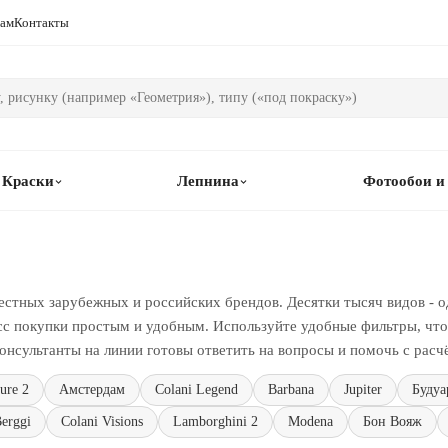
рам
Контакты
Краски
Лепнина
Фотообои и
естных зарубежных и российских брендов. Десятки тысяч видов - о
сс покупки простым и удобным. Используйте удобные фильтры, чтоб
онсультанты на линии готовы ответить на вопросы и помочь с расч
ure 2
Амстердам
Colani Legend
Barbana
Jupiter
Будуа
erggi
Colani Visions
Lamborghini 2
Modena
Бон Вояж