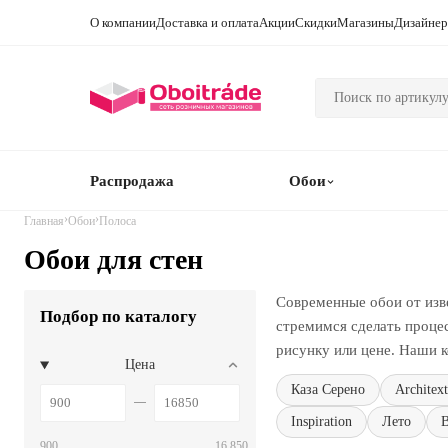
О компании
Доставка и оплата
Акции
Скидки
Магазины
Дизайне
Распродажа
Обои
›
›
Главная
Обои
Полоса
Обои для стен
Современные обои от изв
Подбор по каталогу
стремимся сделать проце
рисунку или цене. Наши к
Цена
Каза Серено
Architext
Inspiration
Лето
B
900
16 850