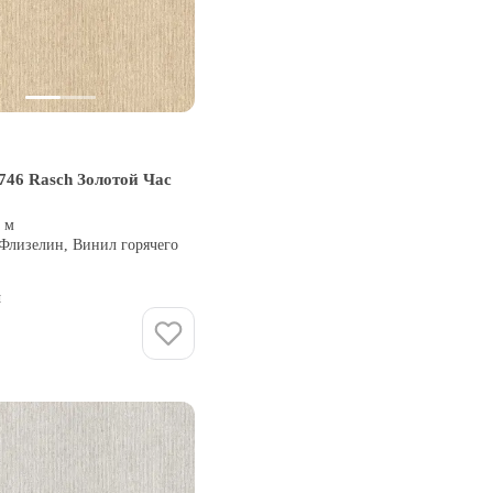
746 Rasch Золотой Час
0 м
 Флизелин, Винил горячего
и
Купить