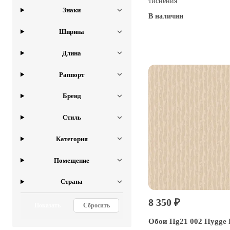
тиснения
Знаки
В наличии
Ширина
Купить
Длина
Раппорт
Бренд
Стиль
Категория
Помещение
Страна
8 350 ₽
Показать
Сбросить
Обои Hg21 002 Hygge 