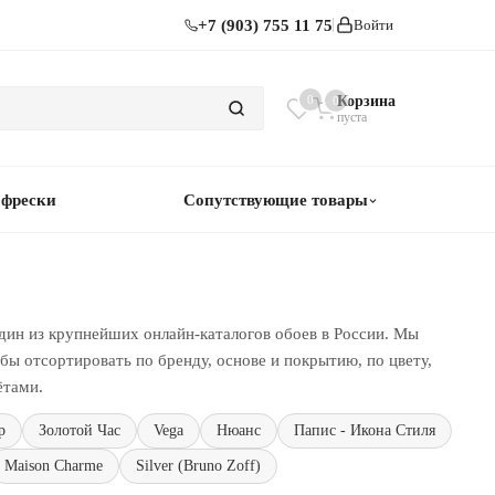
+7 (903) 755 11 75
Войти
0
Корзина
0
пуста
 фрески
Сопутствующие товары
дин из крупнейших онлайн-каталогов обоев в России. Мы
ы отсортировать по бренду, основе и покрытию, по цвету,
ётами.
р
Золотой Час
Vega
Нюанс
Папис - Икона Стиля
Maison Charme
Silver (Bruno Zoff)