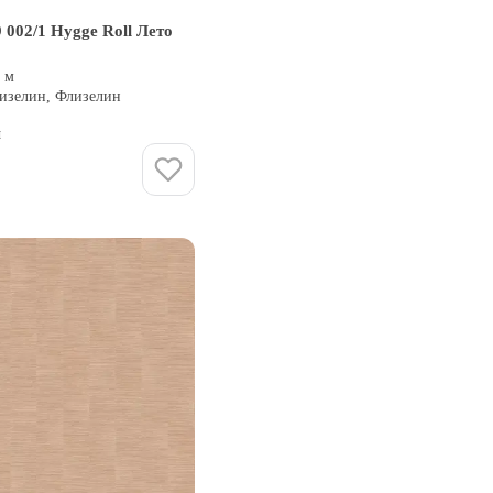
 002/1 Hygge Roll Лето
0 м
лизелин, Флизелин
и
Купить