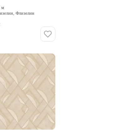
0 м
лизелин, Флизелин
и
Купить