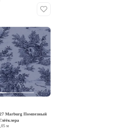
Купить
27 Marburg Помпезный
Глёёклера
0,05 м