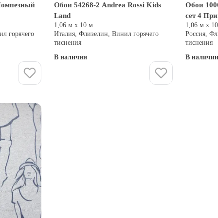
Помпезный
Обои 54268-2 Andrea Rossi Kids
Обои 100
Land
сет 4 Пр
1,06 м х 10 м
1,06 м х 1
ил горячего
Италия, Флизелин, Винил горячего
Россия, Фл
тиснения
тиснения
В наличии
В наличи
Купить