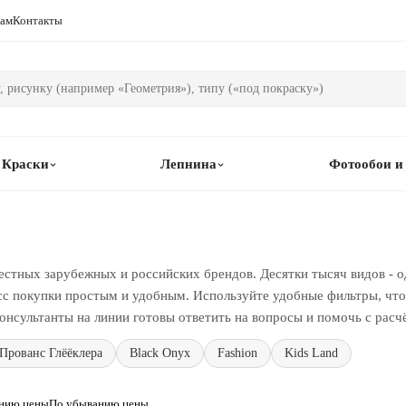
рам
Контакты
Краски
Лепнина
Фотообои и
естных зарубежных и российских брендов. Десятки тысяч видов - о
сс покупки простым и удобным. Используйте удобные фильтры, чтоб
онсультанты на линии готовы ответить на вопросы и помочь с расч
Прованс Глёёклера
Black Onyx
Fashion
Kids Land
анию цены
По убыванию цены