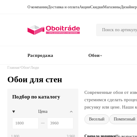
О компании
Доставка и оплата
Акции
Скидки
Магазины
Дизайне
Распродажа
Обои
›
›
Главная
Обои
Люди
Обои для стен
Современные обои от изв
Подбор по каталогу
стремимся сделать проце
рисунку или цене. Наши к
Цена
Веселый
Помпезный 
Сначала новинки
По возраст
1 800
3 960