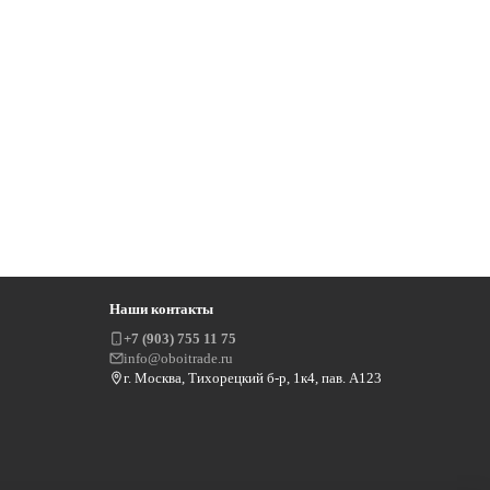
Наши контакты
+7 (903) 755 11 75
info@oboitrade.ru
г. Москва, Тихорецкий б-р, 1к4, пав. А123