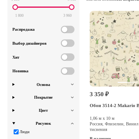
1 800
3 960
Распродажа
Выбор дизайнеров
Хит
Новинка
Основа
3 350 ₽
Покрытие
Обои 3514-2 Makario 
Цвет
1,06 м х 10 м
Рисунок
Россия, Флизелин, Винил
тиснения
Люди
В наличии