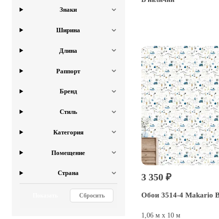
Знаки
Купить
Ширина
Длина
Раппорт
Бренд
Стиль
Категория
Помещение
Страна
3 350 ₽
Обои 3514-4 Makario 
Показать
Сбросить
1,06 м х 10 м