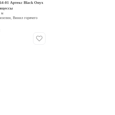
64-01 Артекс Black Onyx
инцессы
0 м
изелин, Винил горячего
и
Купить