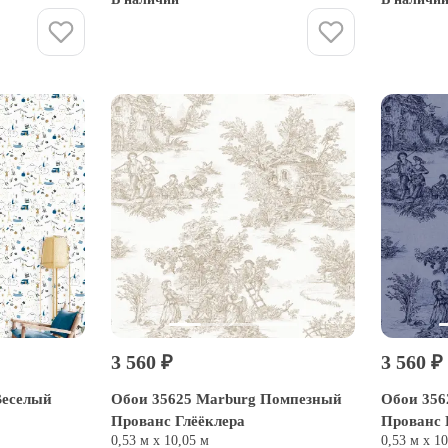
Купить
3 560 ₽
3 560 ₽
Веселый
Обои 35625 Marburg Помпезный
Обои 356
Прованс Глёёклера
Прованс 
0,53 м х 10,05 м
0,53 м х 1