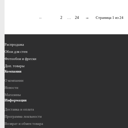
←
1
2
…
24
→
Страница 1 из 24
Распродажа
Обои для стен
Фотообои и фрески
Доп. товары
Компания
О компании
Новости
Магазины
Информация
Доставка и оплата
Программа лояльности
Возврат и обмен товара