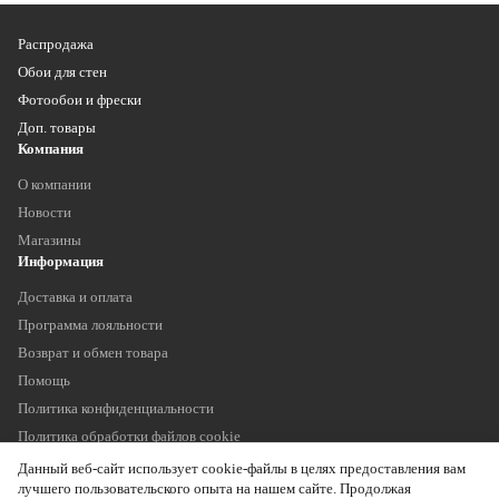
Распродажа
Обои для стен
Фотообои и фрески
Доп. товары
Компания
О компании
Новости
Магазины
Информация
Доставка и оплата
Программа лояльности
Возврат и обмен товара
Помощь
Политика конфиденциальности
Политика обработки файлов cookie
Наши контакты
Данный веб-сайт использует cookie-файлы в целях предоставления вам
+7 (903) 755 11 75
лучшего пользовательского опыта на нашем сайте. Продолжая