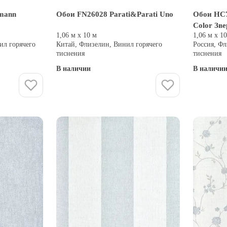
smann
Обои FN26028 Parati&Parati Uno
Обои HC7
Color Зв
1,06 м х 10 м
1,06 м х 1
ил горячего
Китай, Флизелин, Винил горячего
Россия, Фл
тиснения
тиснения
В наличии
В наличи
Купить