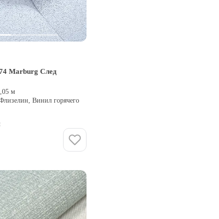
74 Marburg След
0,05 м
 Флизелин, Винил горячего
и
Купить