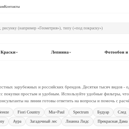
рам
Контакты
Краски
Лепнина
Фотообои и
естных зарубежных и российских брендов. Десятки тысяч видов - о
сс покупки простым и удобным. Используйте удобные фильтры, чтоб
онсультанты на линии готовы ответить на вопросы и помочь с расч
reeze
Fiori Country
Mia+Paul
Spectrum
Будуар
След
ny
Аура
Загадочный лес
Лианна Лидс
Прекрасная Дама