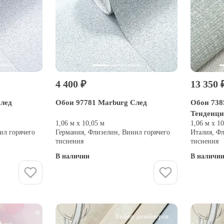
4 400 ₽
13 350 
След
Обои 97781 Marburg След
Обои 7385
Тенденц
1,06 м х 10,05 м
1,06 м х 1
ил горячего
Германия, Флизелин, Винил горячего
Италия, Ф
тиснения
тиснения
В наличии
В наличи
Купить
Выбор дизайнеров