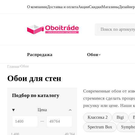
О компании
Доставка и оплата
Акции
Скидки
Магазины
Дизайне
Распродажа
Обои
›
Обои
Главная
Обои для стен
Современные обои от изв
Подбор по каталогу
стремимся сделать проце
рисунку или цене. Наши к
Цена
Классика 2
Bigi
B
Spectrum Box
Sympho
1 400
49 764