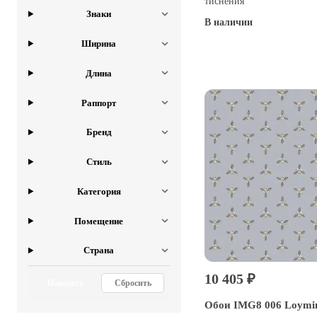
тиснения
Знаки
В наличии
Ширина
Купить
Длина
Раппорт
Бренд
Стиль
Категория
Помещение
Страна
10 405 ₽
Показать
Сбросить
Обои IMG8 006 Loymi