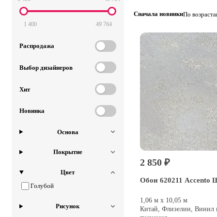
Сначала новинки
По возраст
1 400
49 764
Распродажа
Выбор дизайнеров
Хит
Новинка
Основа
Покрытие
2 850 ₽
Цвет
Обои 620211 Accento
Голубой
1,06 м х 10,05 м
Рисунок
Китай, Флизелин, Винил 