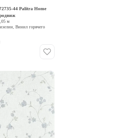
2735-44 Palitra Home
еродвиж
0,05 м
изелин, Винил горячего
и
Купить