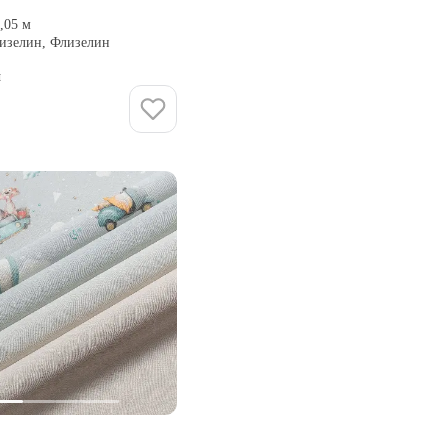
0,05 м
лизелин, Флизелин
и
Купить