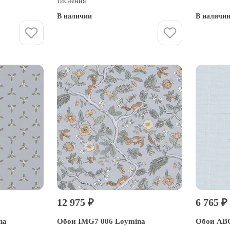
тиснения
В наличии
В наличи
Купить
12 975 ₽
6 765 ₽
na
Обои IMG7 006 Loymina
Обои ABC