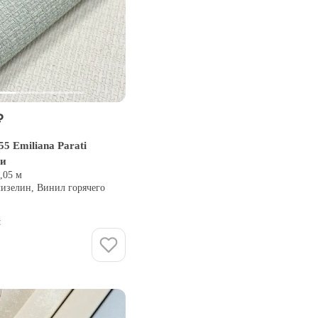
₽
5 Emiliana Parati
ии
0,05 м
лизелин, Винил горячего
и
Купить