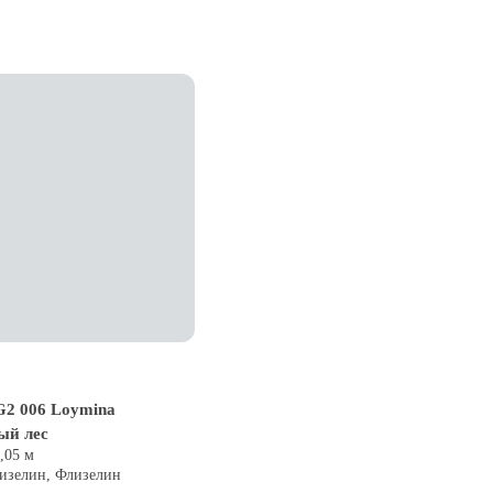
2 006 Loymina
ый лес
0,05 м
лизелин, Флизелин