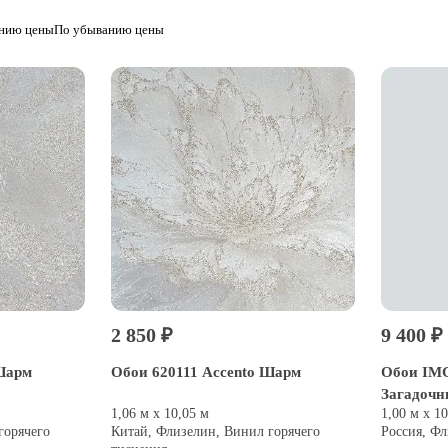
анию цены
По убыванию цены
2 850 ₽
9 400 ₽
 Шарм
Обои 620111 Accento Шарм
Обои IMG
Загадочн
1,06 м х 10,05 м
1,00 м х 1
горячего
Китай, Флизелин, Винил горячего
Россия, Ф