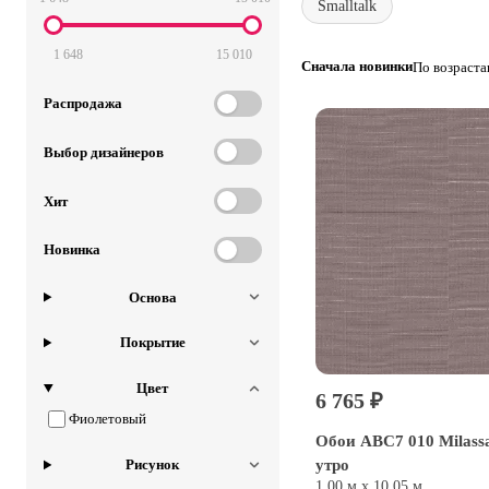
Smalltalk
1 648
15 010
Сначала новинки
По возраст
Распродажа
Выбор дизайнеров
Хит
Новинка
Основа
Покрытие
Цвет
6 765 ₽
Фиолетовый
Обои ABC7 010 Milass
утро
Рисунок
1,00 м х 10,05 м