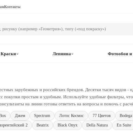
рам
Контакты
Краски
Лепнина
Фотообои и
естных зарубежных и российских брендов. Десятки тысяч видов - о
сс покупки простым и удобным. Используйте удобные фильтры, чтоб
онсультанты на линии готовы ответить на вопросы и помочь с расч
Box
Джем
Spectrum
Лотос Космос
77 Цветов
Bodega
лорентийский 2
Beatrix
Black Onyx
Della Natura
En Suite