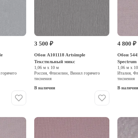
3 500 ₽
4 800 ₽
le
Обои A101118 Artsimple
Обои 544
Текстильный микс
Spectrum
1,06 м х 10 м
1,06 м х 1
 горячего
Россия, Флизелин, Винил горячего
Италия, Ф
тиснения
тиснения
В наличии
В наличи
Купить