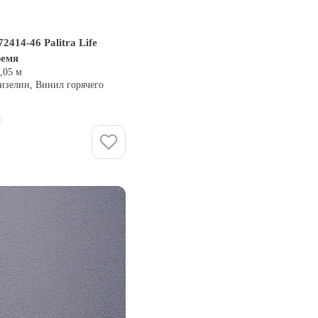
414-46 Palitra Life
ремя
0,05 м
изелин, Винил горячего
и
Купить