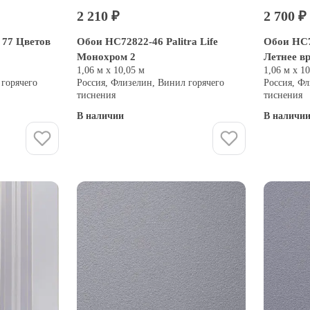
2 210 ₽
2 700 ₽
 77 Цветов
Обои HC72822-46 Palitra Life
Обои HC72
Монохром 2
Летнее в
1,06 м х 10,05 м
1,06 м х 1
 горячего
Россия, Флизелин, Винил горячего
Россия, Фл
тиснения
тиснения
В наличии
В наличи
Купить