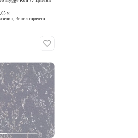
06 Hygge Roll 77 Цветов
0,05 м
изелин, Винил горячего
и
Купить