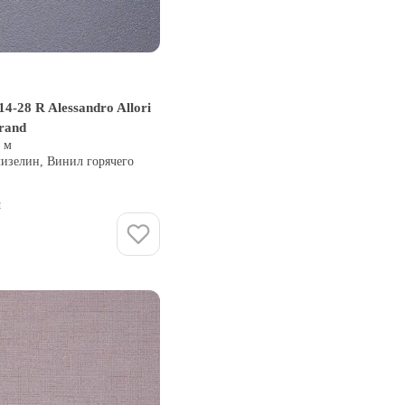
4-28 R Alessandro Allori
rand
0 м
лизелин, Винил горячего
и
Купить