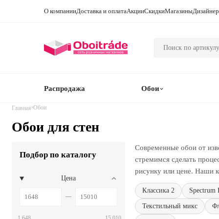
О компании
Доставка и оплата
Акции
Скидки
Магазины
Дизайне
Распродажа
Обои
›
Обои
Главная
Обои для стен
Современные обои от изв
Подбор по каталогу
стремимся сделать проце
рисунку или цене. Наши к
Цена
Классика 2
Spectrum 
Текстильный микс
Ф
1 648
15 010