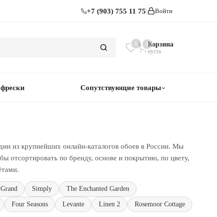
+7 (903) 755 11 75
Войти
0
Корзина
0
пуста
 фрески
Сопутствующие товары
дин из крупнейших онлайн-каталогов обоев в России. Мы
ы отсортировать по бренду, основе и покрытию, по цвету,
ётами.
 Grand
Simply
The Enchanted Garden
Four Seasons
Levante
Linen 2
Rosemoor Cottage