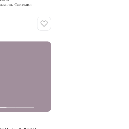
лизелин, Флизелин
и
Купить