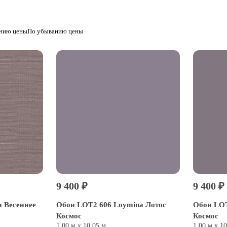
анию цены
По убыванию цены
9 400 ₽
9 400 ₽
a Весеннее
Обои LOT2 606 Loymina Лотос
Обои LOT
Космос
Космос
1,00 м х 10,05 м
1,00 м х 1