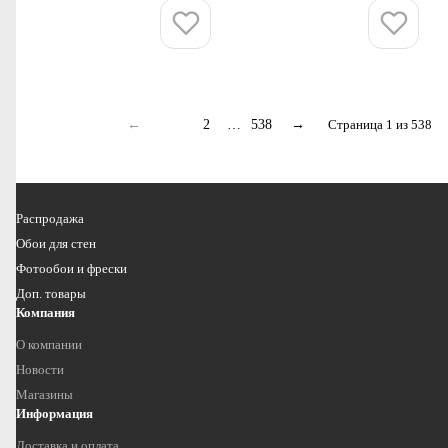
Купить
Купить
←
1
2
…
538
→
Страница 1 из 538
Распродажа
Обои для стен
Фотообои и фрески
Доп. товары
Компания
О компании
Новости
Магазины
Информация
Доставка и оплата