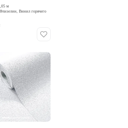
0,05 м
 Флизелин, Винил горячего
и
Купить