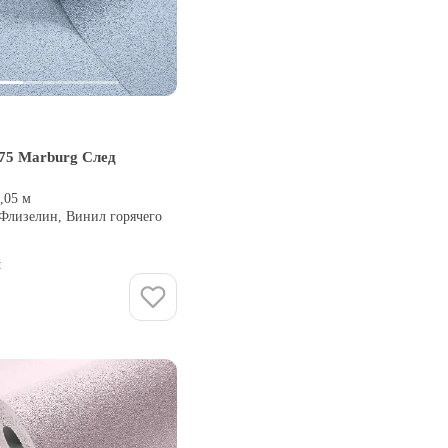
75 Marburg След
0,05 м
 Флизелин, Винил горячего
и
Купить