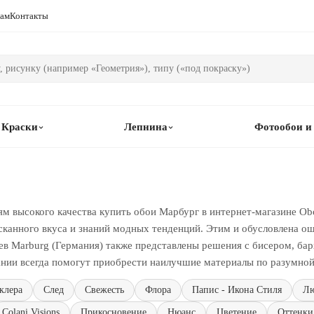
рам
Контакты
Краски
Лепнина
Фотообои и
м высокого качества купить обои Марбург в интернет-магазине Ob
ысканного вкуса и знаний модных тенденций. Этим и обусловлена 
ев Marburg (Германия) также представлены решения с бисером, бар
нии всегда помогут приобрести наилучшие материалы по разумной
клера
След
Свежесть
Флора
Папис - Икона Стиля
Лю
Colani Visions
Прикосновение
Нюанс
Цветение
Оттенки