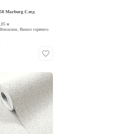
58 Marburg След
0,05 м
 Флизелин, Винил горячего
и
Купить