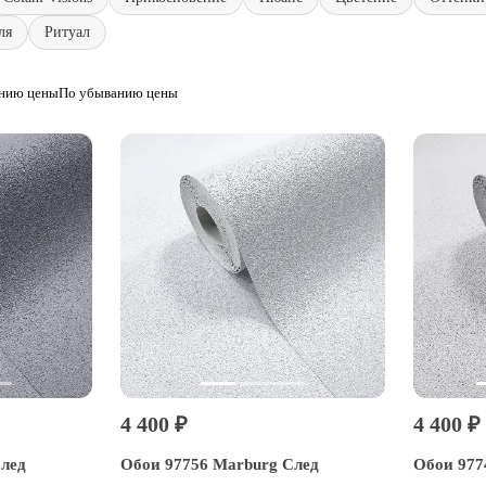
ля
Ритуал
анию цены
По убыванию цены
4 400 ₽
4 400 ₽
След
Обои 97756 Marburg След
Обои 977