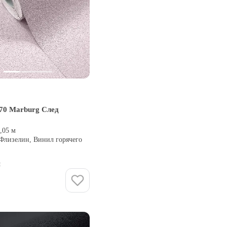
70 Marburg След
0,05 м
 Флизелин, Винил горячего
и
Купить