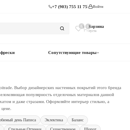
+7 (903) 755 11 75
Войти
0
Корзина
0
пуста
 фрески
Сопутствующие товары
oitrade. Выбор дизайнерских настенных покрытий этого бренда
ошеломляющая популярность отделочных материалов данной
хатом и даже стразами. Оформляйте интерьер стильно, а
 цене.
бимый день Паписа
Эклектика
Баланс
Стильные Оттенки
Существенное
Шопот