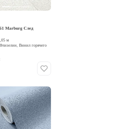
61 Marburg След
0,05 м
 Флизелин, Винил горячего
и
Купить