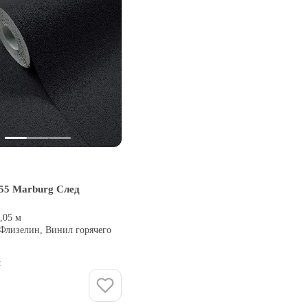
55 Marburg След
0,05 м
 Флизелин, Винил горячего
и
Купить