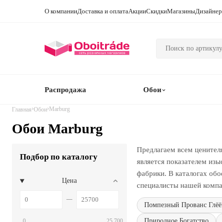
О компании
Доставка и оплата
Акции
Скидки
Магазины
Дизайне
Распродажа
Обои
›
›
Marburg
Главная
Обои
Обои Marburg
Предлагаем всем ценителя
Подбор по каталогу
является показателем из
фабрики. В каталогах обо
Цена
специалисты нашей компа
Помпезный Прованс Глёё
Природное Богатство
0
25 700