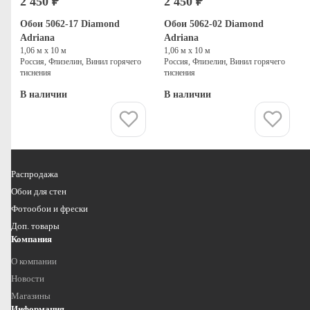
2 450 ₽
2 450 ₽
Обои 5062-17 Diamond
Обои 5062-02 Diamond
Adriana
Adriana
1,06 м х 10 м
1,06 м х 10 м
Россия, Флизелин, Винил горячего
Россия, Флизелин, Винил горячего
тиснения
тиснения
В наличии
В наличии
Купить
Купить
Распродажа
Обои для стен
Фотообои и фрески
Доп. товары
Компания
О компании
Новости
Магазины
Информация