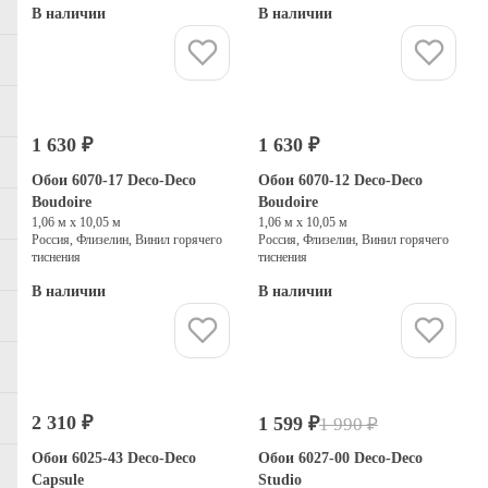
В наличии
В наличии
Купить
Купить
1 630 ₽
1 630 ₽
Обои 6070-17 Deco-Deco
Обои 6070-12 Deco-Deco
Boudoire
Boudoire
1,06 м х 10,05 м
1,06 м х 10,05 м
Россия, Флизелин, Винил горячего
Россия, Флизелин, Винил горячего
тиснения
тиснения
В наличии
В наличии
Купить
Купить
2 310 ₽
1 599 ₽
1 990 ₽
-20%
Распродажа
Обои 6025-43 Deco-Deco
Обои 6027-00 Deco-Deco
Capsule
Studio