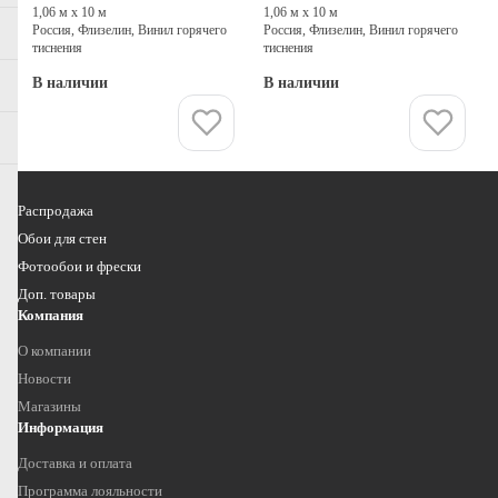
1,06 м х 10 м
1,06 м х 10 м
Россия, Флизелин, Винил горячего
Россия, Флизелин, Винил горячего
тиснения
тиснения
В наличии
В наличии
Купить
Купить
Распродажа
Обои для стен
Фотообои и фрески
Доп. товары
Компания
О компании
Новости
Магазины
Информация
Доставка и оплата
Программа лояльности