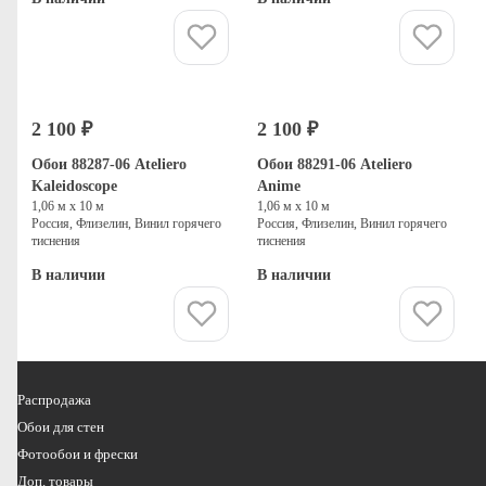
Купить
Купить
2 100 ₽
2 100 ₽
Обои 88287-06 Ateliero
Обои 88291-06 Ateliero
Kaleidoscope
Anime
1,06 м х 10 м
1,06 м х 10 м
Россия, Флизелин, Винил горячего
Россия, Флизелин, Винил горячего
тиснения
тиснения
В наличии
В наличии
Купить
Купить
Распродажа
Обои для стен
Фотообои и фрески
Доп. товары