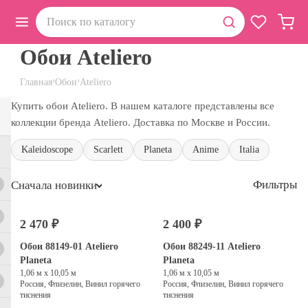
Обои Ateliero
›
›
Главная
Обои
Ateliero
Купить обои Ateliero. В нашем каталоге представлены все
коллекции бренда Ateliero. Доставка по Москве и России.
Kaleidoscope
Scarlett
Planeta
Anime
Italia
Фильтры
Сначала новинки
2 470 ₽
2 400 ₽
Обои 88149-01 Ateliero
Обои 88249-11 Ateliero
Planeta
Planeta
1,06 м х 10,05 м
1,06 м х 10,05 м
Россия, Флизелин, Винил горячего
Россия, Флизелин, Винил горячего
тиснения
тиснения